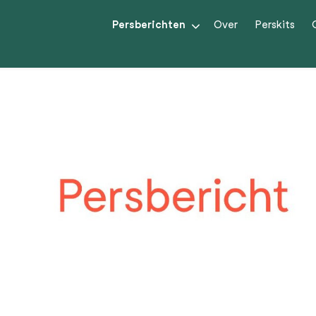
Persberichten
Over
Perskits